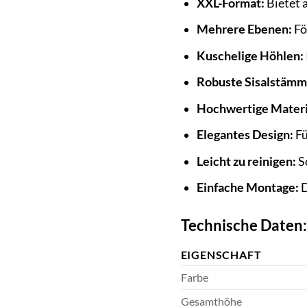
XXL-Format:
Bietet 
Mehrere Ebenen:
Fö
Kuschelige Höhlen:
Robuste Sisalstämm
Hochwertige Materi
Elegantes Design:
Fü
Leicht zu reinigen:
So
Einfache Montage:
D
Technische Daten:
EIGENSCHAFT
Farbe
Gesamthöhe