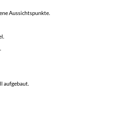
dene Aussichtspunkte.
l.
.
l aufgebaut.