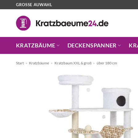
Zum
GROSSE AUWAHL
Inhalt
springen
KRATZBÄUME
DECKENSPANNER
KR
Start
»
Kratzbäume
»
Kratzbaum XXL & groß
»
über 180 cm