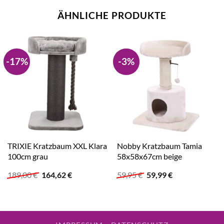
ÄHNLICHE PRODUKTE
-17%
-3%
TRIXIE Kratzbaum XXL Klara
Nobby Kratzbaum Tamia
100cm grau
58x58x67cm beige
Ursprünglicher
Aktueller
Ursprünglicher
Aktueller
189,00
€
164,62
€
59,95
€
59,99
€
Preis
Preis
Preis
Preis
war:
ist:
war:
ist:
189,00 €
164,62 €.
59,95 €
59,99 €.