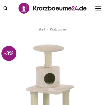
Zum
Inhalt
springen
Start
»
Kratzbäume
-3%