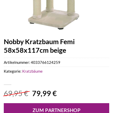
Nobby Kratzbaum Femi
58x58x117cm beige
Artikelnummer:
4033766124259
Kategorie:
Kratzbäume
Ursprünglicher
Aktueller
69,95
€
79,99
€
Preis
Preis
war:
ist:
ZUM PARTNERSHOP