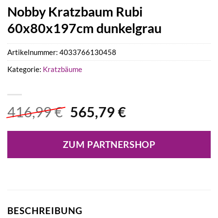
Nobby Kratzbaum Rubi
60x80x197cm dunkelgrau
Artikelnummer:
4033766130458
Kategorie:
Kratzbäume
Ursprünglicher
Aktueller
416,99
€
565,79
€
Preis
Preis
war:
ist:
ZUM PARTNERSHOP
416,99 €
565,79 €.
BESCHREIBUNG