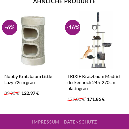
ÄHNLICHE PRODUKTE
-6%
-16%
Nobby Kratzbaum Little
TRIXIE Kratzbaum Madrid
Lazy 72cm grau
deckenhoch 245-270cm
platingrau
Ursprünglicher
Aktueller
89,95
€
122,97
€
Preis
Preis
Ursprünglicher
Aktueller
179,00
€
171,86
€
war:
ist:
Preis
Preis
89,95 €
122,97 €.
war:
ist:
179,00 €
171,86 €.
IMPRESSUM
DATENSCHUTZ