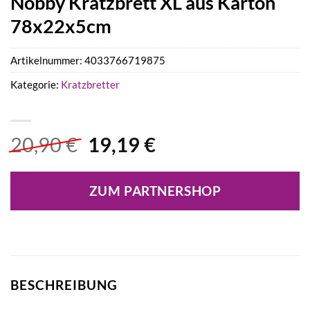
Nobby Kratzbrett XL aus Karton
78x22x5cm
Artikelnummer:
4033766719875
Kategorie:
Kratzbretter
Ursprünglicher
Aktueller
20,90
€
19,19
€
Preis
Preis
war:
ist:
ZUM PARTNERSHOP
20,90 €
19,19 €.
BESCHREIBUNG