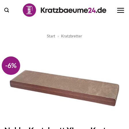
Zum
Inhalt
springen
Start
»
Kratzbretter
-6%