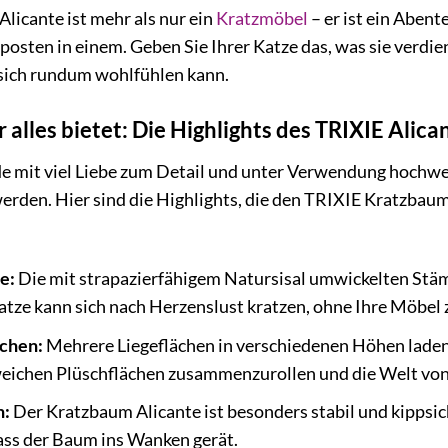
icante ist mehr als nur ein
Kratzmöbel
– er ist ein Aben
sten in einem. Geben Sie Ihrer Katze das, was sie verdient
 sich rundum wohlfühlen kann.
 alles bietet: Die Highlights des TRIXIE Alica
 mit viel Liebe zum Detail und unter Verwendung hochwer
werden. Hier sind die Highlights, die den TRIXIE Kratzbau
e:
Die mit strapazierfähigem Natursisal umwickelten Stämm
Katze kann sich nach Herzenslust kratzen, ohne Ihre Möbel
ächen:
Mehrere Liegeflächen in verschiedenen Höhen laden
 weichen Plüschflächen zusammenzurollen und die Welt vo
n:
Der Kratzbaum Alicante ist besonders stabil und kippsic
ass der Baum ins Wanken gerät.