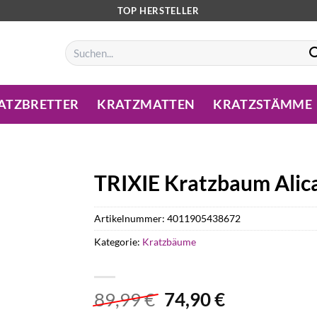
TOP HERSTELLER
Suchen
nach:
ATZBRETTER
KRATZMATTEN
KRATZSTÄMME
TRIXIE Kratzbaum Alic
Artikelnummer:
4011905438672
Kategorie:
Kratzbäume
Ursprünglicher
Aktueller
89,99
€
74,90
€