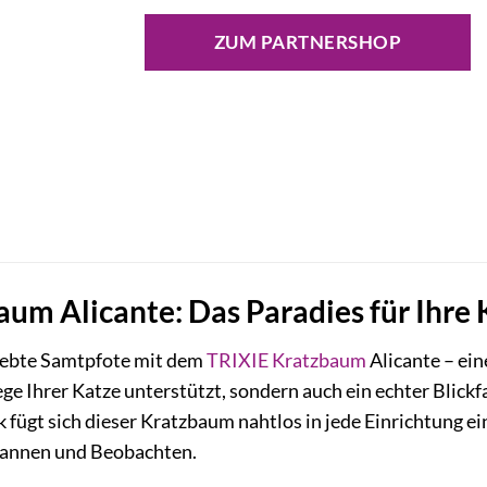
Preis
Preis
war:
ist:
ZUM PARTNERSHOP
89,99 €
74,90 €.
um Alicante: Das Paradies für Ihre 
iebte Samtpfote mit dem
TRIXIE
Kratzbaum
Alicante – ein
ege Ihrer Katze unterstützt, sondern auch ein echter Blick
 fügt sich dieser Kratzbaum nahtlos in jede Einrichtung ein
spannen und Beobachten.