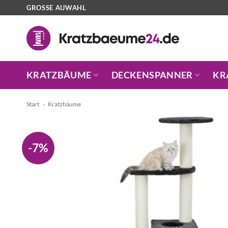
Zum
GROSSE AUWAHL
Inhalt
springen
KRATZBÄUME
DECKENSPANNER
KR
Start
»
Kratzbäume
-7%