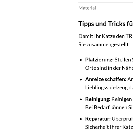
Material
Tipps und Tricks 
Damit Ihr Katze den TRI
Sie zusammengestellt:
Platzierung:
Stellen 
Orte sind in der Näh
Anreize schaffen:
An
Lieblingsspielzeug d
Reinigung:
Reinigen 
Bei Bedarf können Si
Reparatur:
Überprüfe
Sicherheit Ihrer Kat