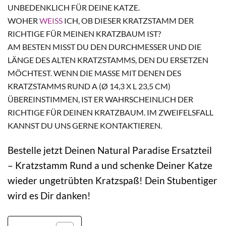
UNBEDENKLICH FÜR DEINE KATZE.
WOHER
WEISS
ICH, OB DIESER KRATZSTAMM DER
RICHTIGE FÜR MEINEN KRATZBAUM IST?
AM BESTEN MISST DU DEN DURCHMESSER UND DIE
LÄNGE DES ALTEN KRATZSTAMMS, DEN DU ERSETZEN
MÖCHTEST. WENN DIE MASSE MIT DENEN DES K
RATZSTAMMS RUND A (Ø 14,3 X L 23,5 CM) Ü
BEREINSTIMMEN, IST ER WAHRSCHEINLICH DER R
ICHTIGE FÜR DEINEN KRATZBAUM. IM ZWEIFELSFALL K
ANNST DU UNS GERNE KONTAKTIEREN.
Bestelle jetzt Deinen Natural Paradise Ersatzteil
– Kratzstamm Rund a und schenke Deiner Katze
wieder ungetrübten Kratzspaß! Dein Stubentiger
wird es Dir danken!