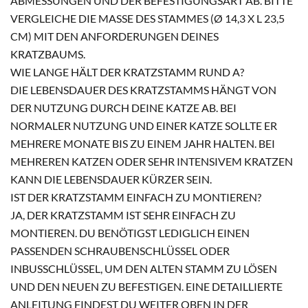
ABMESSUNGEN UND DER BEFESTIGUNGSART AB. BITTE
VERGLEICHE DIE MASSE DES STAMMES (Ø 14,3 X L 23,5 C
M) MIT DEN ANFORDERUNGEN DEINES K
RATZBAUMS.
WIE LANGE HÄLT DER KRATZSTAMM RUND A?
DIE LEBENSDAUER DES KRATZSTAMMS HÄNGT VON
DER NUTZUNG DURCH DEINE KATZE AB. BEI
NORMALER NUTZUNG UND EINER KATZE SOLLTE ER
MEHRERE MONATE BIS ZU EINEM JAHR HALTEN. BEI
MEHREREN KATZEN ODER SEHR INTENSIVEM KRATZEN
KANN DIE LEBENSDAUER KÜRZER SEIN.
IST DER KRATZSTAMM EINFACH ZU MONTIEREN?
JA, DER KRATZSTAMM IST SEHR EINFACH ZU
MONTIEREN. DU BENÖTIGST LEDIGLICH EINEN
PASSENDEN SCHRAUBENSCHLÜSSEL ODER
INBUSSCHLÜSSEL, UM DEN ALTEN STAMM ZU LÖSEN
UND DEN NEUEN ZU BEFESTIGEN. EINE DETAILLIERTE
ANLEITUNG FINDEST DU WEITER OBEN IN DER