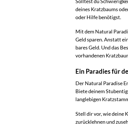
Solltest du Schwierigke
deines Kratzbaums oder 
oder Hilfe benötigst.
Mit dem Natural Paradi
Geld sparen. Anstatt e
bares Geld. Und das Bes
vorhandenen Kratzbaum
Ein Paradies für d
Der Natural Paradise Ers
Biete deinem Stubentig
langlebigen Kratzstamm 
Stell dir vor, wie dein
zurücklehnen und zusehe