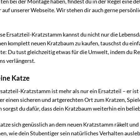
iten bei der Montage haben, findest du in der Regel eine de
auf unserer Webseite. Wir stehen dir auch gerne persönlic
se Ersatzteil-Kratzstamm kannst du nicht nur die Lebens
inen komplett neuen Kratzbaum zu kaufen, tauschst du ein
te: Du tust gleichzeitig etwas für die Umwelt, indem du 
s verlängerst.
eine Katze
atzteil-Kratzstamm ist mehr als nur ein Ersatzteil – er ist
er einen sicheren und artgerechten Ort zum Kratzen, Spi
sorgst du dafür, dass dein Kratzbaum weiterhin ein beliebt
e Katze sich genüsslich an dem neuen Kratzstamm räkelt und
n, wie dein Stubentiger sein natürliches Verhalten ausleb