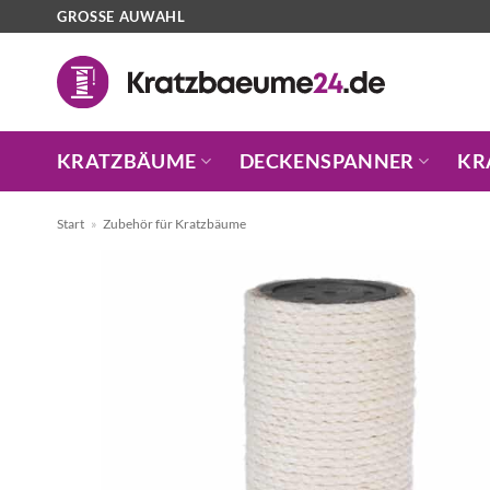
Zum
GROSSE AUWAHL
Inhalt
springen
KRATZBÄUME
DECKENSPANNER
KR
Start
»
Zubehör für Kratzbäume