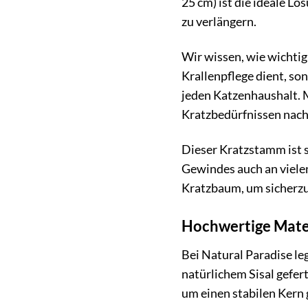
25 cm) ist die ideale 
zu verlängern.
Wir wissen, wie wichtig 
Krallenpflege dient, so
jeden Katzenhaushalt. M
Kratzbedürfnissen nac
Dieser Kratzstamm ist s
Gewindes auch an viele
Kratzbaum, um sicherzus
Hochwertige Mater
Bei Natural Paradise le
natürlichem Sisal gefert
um einen stabilen Kern 