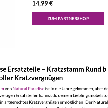
14,99
€
ZUM PARTNERSHOP
se Ersatzteile – Kratzstamm Rund b (
oller Kratzvergnügen
um
von
Natural Paradise
ist in die Jahre gekommen, aber d
ertigen Ersatzteilen kannst du deinem Lieblingsmöbelst
ein artgerechtes Kratzvergnügen ermöglichen! Der Natural