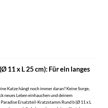
Ø 11 x L 25 cm): Für ein langes
eine Katze hängt noch immer daran? Keine Sorge,
ück neues Leben einhauchen und deinem
 Paradise Ersatzteil-Kratzstamm Rund b (Ø 11 x L