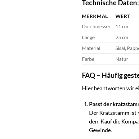
Technische Daten:
MERKMAL
WERT
Durchmesser
11 cm
Länge
25 cm
Material
Sisal, Papp
Farbe
Natur
FAQ – Häufig geste
Hier beantworten wir ei
Passt der kratzsta
Der Kratzstamm ist m
dem Kauf die Kompat
Gewinde.