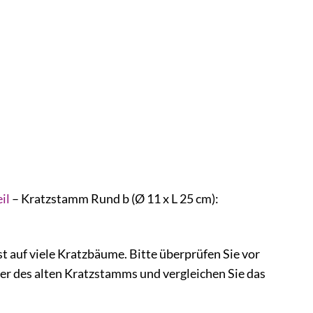
il
– Kratzstamm Rund b (Ø 11 x L 25 cm):
 auf viele Kratzbäume. Bitte überprüfen Sie vor
r des alten Kratzstamms und vergleichen Sie das